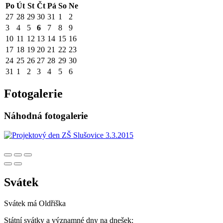
Po
Út
St
Čt
Pá
So
Ne
27
28
29
30
31
1
2
3
4
5
6
7
8
9
10
11
12
13
14
15
16
17
18
19
20
21
22
23
24
25
26
27
28
29
30
31
1
2
3
4
5
6
Fotogalerie
Náhodná fotogalerie
Svátek
Svátek má
Oldřiška
Státní svátky a významné dny na dnešek: