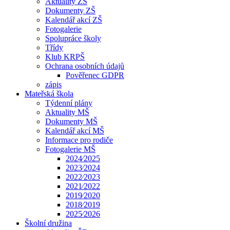
Aktuality ZŠ
Dokumenty ZŠ
Kalendář akcí ZŠ
Fotogalerie
Spolupráce školy
Třídy
Klub KRPŠ
Ochrana osobních údajů
Pověřenec GDPR
zápis
Mateřská škola
Týdenní plány
Aktuality MŠ
Dokumenty MŠ
Kalendář akcí MŠ
Informace pro rodiče
Fotogalerie MŠ
2024⁄2025
2023⁄2024
2022⁄2023
2021⁄2022
2019⁄2020
2018⁄2019
2025⁄2026
Školní družina