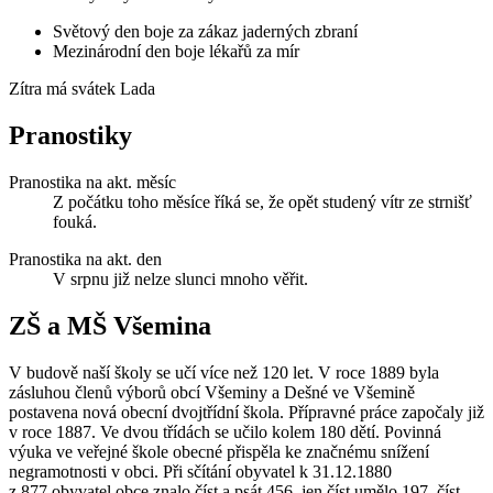
Světový den boje za zákaz jaderných zbraní
Mezinárodní den boje lékařů za mír
Zítra má svátek
Lada
Pranostiky
Pranostika na akt. měsíc
Z počátku toho měsíce říká se, že opět studený vítr ze strnišť
fouká.
Pranostika na akt. den
V srpnu již nelze slunci mnoho věřit.
ZŠ a MŠ Všemina
V budově naší školy se učí více než 120 let. V roce 1889 byla
zásluhou členů výborů obcí Všeminy a Dešné ve Všemině
postavena nová obecní dvojtřídní škola. Přípravné práce započaly již
v roce 1887. Ve dvou třídách se učilo kolem 180 dětí. Povinná
výuka ve veřejné škole obecné přispěla ke značnému snížení
negramotnosti v obci. Při sčítání obyvatel k 31.12.1880
z 877 obyvatel obce znalo číst a psát 456, jen číst umělo 197, číst