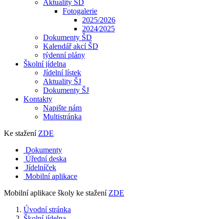
Aktuality ŠD
Fotogalerie
2025/2026
2024⁄2025
Dokumenty ŠD
Kalendář akcí ŠD
týdenní plány
Školní jídelna
Jídelní lístek
Aktuality ŠJ
Dokumenty ŠJ
Kontakty
Napište nám
Multistránka
Ke stažení
ZDE
Dokumenty
Úřední deska
Jídelníček
Mobilní aplikace
Mobilní aplikace školy ke stažení
ZDE
Úvodní stránka
Školní jídelna