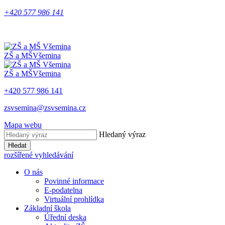
+420 577 986 141
ZŠ a MŠ
Všemina
ZŠ a MŠ
Všemina
+420 577 986 141
zsvsemina@zsvsemina.cz
Mapa webu
Hledaný výraz
Hledat
rozšířené vyhledávání
O nás
Povinné informace
E-podatelna
Virtuální prohlídka
Základní škola
Úřední deska