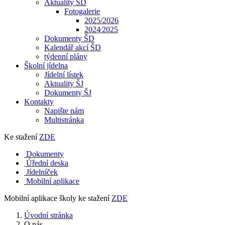
Aktuality ŠD
Fotogalerie
2025/2026
2024⁄2025
Dokumenty ŠD
Kalendář akcí ŠD
týdenní plány
Školní jídelna
Jídelní lístek
Aktuality ŠJ
Dokumenty ŠJ
Kontakty
Napište nám
Multistránka
Ke stažení
ZDE
Dokumenty
Úřední deska
Jídelníček
Mobilní aplikace
Mobilní aplikace školy ke stažení
ZDE
Úvodní stránka
O nás