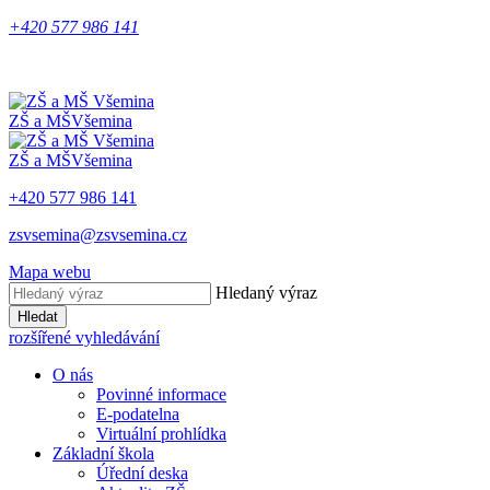
+420 577 986 141
ZŠ a MŠ
Všemina
ZŠ a MŠ
Všemina
+420 577 986 141
zsvsemina@zsvsemina.cz
Mapa webu
Hledaný výraz
Hledat
rozšířené vyhledávání
O nás
Povinné informace
E-podatelna
Virtuální prohlídka
Základní škola
Úřední deska