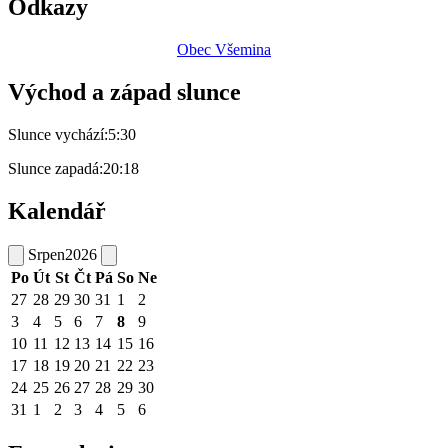
Odkazy
Obec Všemina
Východ a západ slunce
Slunce vychází:
5:30
Slunce zapadá:
20:18
Kalendář
Srpen
2026
Po
Út
St
Čt
Pá
So
Ne
27
28
29
30
31
1
2
3
4
5
6
7
8
9
10
11
12
13
14
15
16
17
18
19
20
21
22
23
24
25
26
27
28
29
30
31
1
2
3
4
5
6