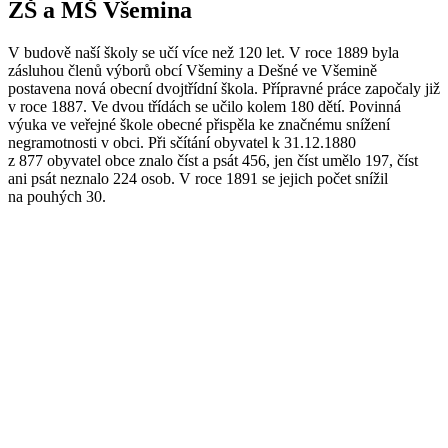
ZŠ a MŠ Všemina
V budově naší školy se učí více než 120 let. V roce 1889 byla
zásluhou členů výborů obcí Všeminy a Dešné ve Všemině
postavena nová obecní dvojtřídní škola. Přípravné práce započaly již
v roce 1887. Ve dvou třídách se učilo kolem 180 dětí. Povinná
výuka ve veřejné škole obecné přispěla ke značnému snížení
negramotnosti v obci. Při sčítání obyvatel k 31.12.1880
z 877 obyvatel obce znalo číst a psát 456, jen číst umělo 197, číst
ani psát neznalo 224 osob. V roce 1891 se jejich počet snížil
na pouhých 30.