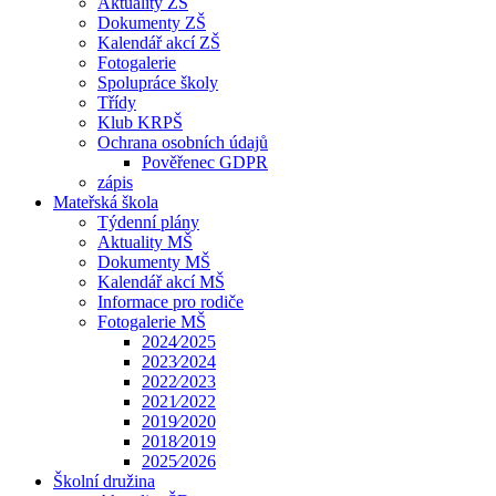
Aktuality ZŠ
Dokumenty ZŠ
Kalendář akcí ZŠ
Fotogalerie
Spolupráce školy
Třídy
Klub KRPŠ
Ochrana osobních údajů
Pověřenec GDPR
zápis
Mateřská škola
Týdenní plány
Aktuality MŠ
Dokumenty MŠ
Kalendář akcí MŠ
Informace pro rodiče
Fotogalerie MŠ
2024⁄2025
2023⁄2024
2022⁄2023
2021⁄2022
2019⁄2020
2018⁄2019
2025⁄2026
Školní družina