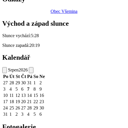
Obec Všemina
Východ a západ slunce
Slunce vychází:
5:28
Slunce zapadá:
20:19
Kalendář
Srpen
2026
Po
Út
St
Čt
Pá
So
Ne
27
28
29
30
31
1
2
3
4
5
6
7
8
9
10
11
12
13
14
15
16
17
18
19
20
21
22
23
24
25
26
27
28
29
30
31
1
2
3
4
5
6
Fotogalerie