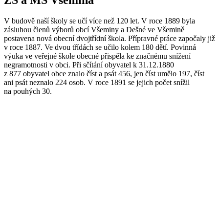
V budově naší školy se učí více než 120 let. V roce 1889 byla
zásluhou členů výborů obcí Všeminy a Dešné ve Všemině
postavena nová obecní dvojtřídní škola. Přípravné práce započaly již
v roce 1887. Ve dvou třídách se učilo kolem 180 dětí. Povinná
výuka ve veřejné škole obecné přispěla ke značnému snížení
negramotnosti v obci. Při sčítání obyvatel k 31.12.1880
z 877 obyvatel obce znalo číst a psát 456, jen číst umělo 197, číst
ani psát neznalo 224 osob. V roce 1891 se jejich počet snížil
na pouhých 30.