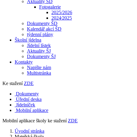
Aktuality ŠD
Fotogalerie
2025/2026
2024⁄2025
Dokumenty ŠD
Kalendář akcí ŠD
týdenní plány
Školní jídelna
Jídelní lístek
Aktuality ŠJ
Dokumenty ŠJ
Kontakty
Napište nám
Multistránka
Ke stažení
ZDE
Dokumenty
Úřední deska
Jídelníček
Mobilní aplikace
Mobilní aplikace školy ke stažení
ZDE
Úvodní stránka
Mateřská škola