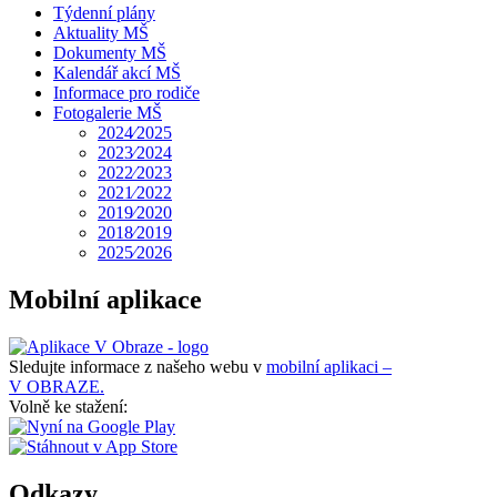
Týdenní plány
Aktuality MŠ
Dokumenty MŠ
Kalendář akcí MŠ
Informace pro rodiče
Fotogalerie MŠ
2024⁄2025
2023⁄2024
2022⁄2023
2021⁄2022
2019⁄2020
2018⁄2019
2025⁄2026
Mobilní aplikace
Sledujte informace z našeho webu v
mobilní aplikaci –
V OBRAZE.
Volně ke stažení:
Odkazy