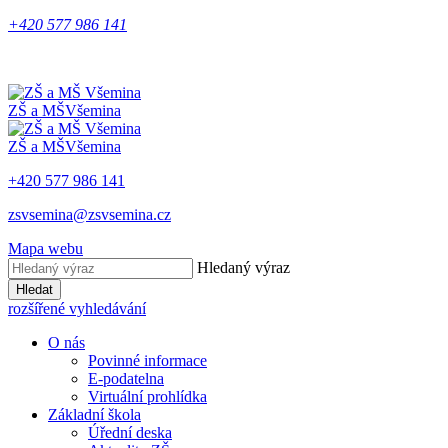
+420 577 986 141
ZŠ a MŠ
Všemina
ZŠ a MŠ
Všemina
+420 577 986 141
zsvsemina@zsvsemina.cz
Mapa webu
Hledaný výraz
Hledat
rozšířené vyhledávání
O nás
Povinné informace
E-podatelna
Virtuální prohlídka
Základní škola
Úřední deska