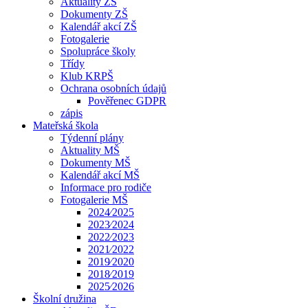
Aktuality ZŠ
Dokumenty ZŠ
Kalendář akcí ZŠ
Fotogalerie
Spolupráce školy
Třídy
Klub KRPŠ
Ochrana osobních údajů
Pověřenec GDPR
zápis
Mateřská škola
Týdenní plány
Aktuality MŠ
Dokumenty MŠ
Kalendář akcí MŠ
Informace pro rodiče
Fotogalerie MŠ
2024⁄2025
2023⁄2024
2022⁄2023
2021⁄2022
2019⁄2020
2018⁄2019
2025⁄2026
Školní družina