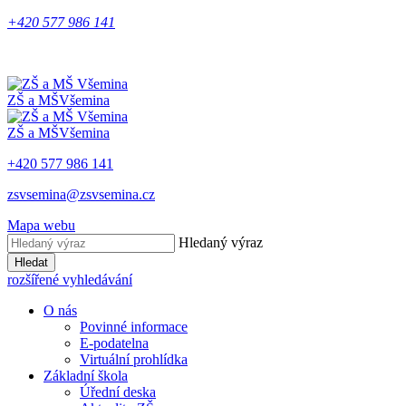
+420 577 986 141
ZŠ a MŠ
Všemina
ZŠ a MŠ
Všemina
+420 577 986 141
zsvsemina@zsvsemina.cz
Mapa webu
Hledaný výraz
Hledat
rozšířené vyhledávání
O nás
Povinné informace
E-podatelna
Virtuální prohlídka
Základní škola
Úřední deska