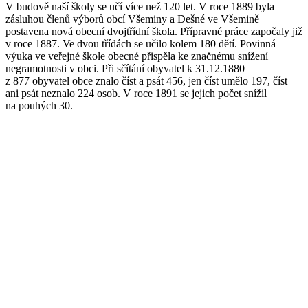
V budově naší školy se učí více než 120 let. V roce 1889 byla
zásluhou členů výborů obcí Všeminy a Dešné ve Všemině
postavena nová obecní dvojtřídní škola. Přípravné práce započaly již
v roce 1887. Ve dvou třídách se učilo kolem 180 dětí. Povinná
výuka ve veřejné škole obecné přispěla ke značnému snížení
negramotnosti v obci. Při sčítání obyvatel k 31.12.1880
z 877 obyvatel obce znalo číst a psát 456, jen číst umělo 197, číst
ani psát neznalo 224 osob. V roce 1891 se jejich počet snížil
na pouhých 30.