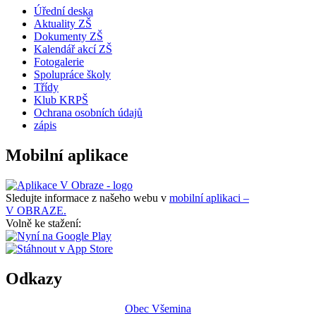
Úřední deska
Aktuality ZŠ
Dokumenty ZŠ
Kalendář akcí ZŠ
Fotogalerie
Spolupráce školy
Třídy
Klub KRPŠ
Ochrana osobních údajů
zápis
Mobilní aplikace
Sledujte informace z našeho webu v
mobilní aplikaci –
V OBRAZE.
Volně ke stažení:
Odkazy
Obec Všemina