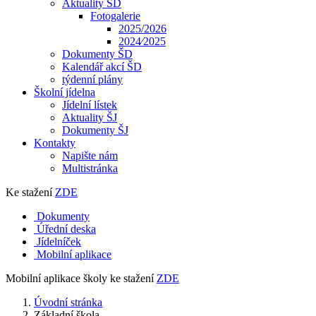
Aktuality ŠD
Fotogalerie
2025/2026
2024⁄2025
Dokumenty ŠD
Kalendář akcí ŠD
týdenní plány
Školní jídelna
Jídelní lístek
Aktuality ŠJ
Dokumenty ŠJ
Kontakty
Napište nám
Multistránka
Ke stažení
ZDE
Dokumenty
Úřední deska
Jídelníček
Mobilní aplikace
Mobilní aplikace školy ke stažení
ZDE
Úvodní stránka
Základní škola