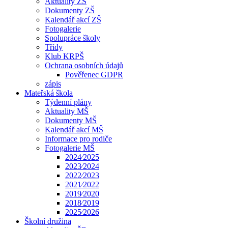
Aktuality ZŠ
Dokumenty ZŠ
Kalendář akcí ZŠ
Fotogalerie
Spolupráce školy
Třídy
Klub KRPŠ
Ochrana osobních údajů
Pověřenec GDPR
zápis
Mateřská škola
Týdenní plány
Aktuality MŠ
Dokumenty MŠ
Kalendář akcí MŠ
Informace pro rodiče
Fotogalerie MŠ
2024⁄2025
2023⁄2024
2022⁄2023
2021⁄2022
2019⁄2020
2018⁄2019
2025⁄2026
Školní družina