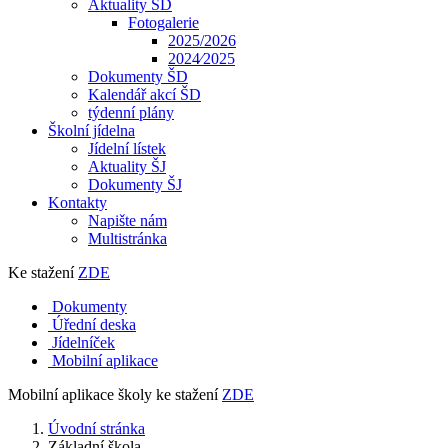
Aktuality ŠD
Fotogalerie
2025/2026
2024⁄2025
Dokumenty ŠD
Kalendář akcí ŠD
týdenní plány
Školní jídelna
Jídelní lístek
Aktuality ŠJ
Dokumenty ŠJ
Kontakty
Napište nám
Multistránka
Ke stažení
ZDE
Dokumenty
Úřední deska
Jídelníček
Mobilní aplikace
Mobilní aplikace školy ke stažení
ZDE
Úvodní stránka
Základní škola