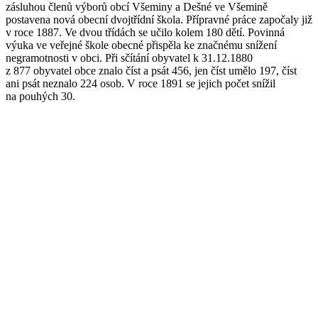
zásluhou členů výborů obcí Všeminy a Dešné ve Všemině
postavena nová obecní dvojtřídní škola. Přípravné práce započaly již
v roce 1887. Ve dvou třídách se učilo kolem 180 dětí. Povinná
výuka ve veřejné škole obecné přispěla ke značnému snížení
negramotnosti v obci. Při sčítání obyvatel k 31.12.1880
z 877 obyvatel obce znalo číst a psát 456, jen číst umělo 197, číst
ani psát neznalo 224 osob. V roce 1891 se jejich počet snížil
na pouhých 30.