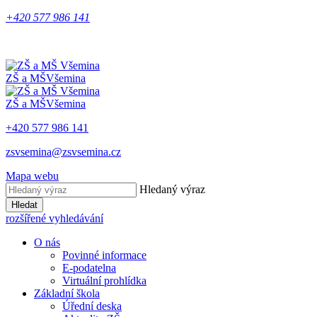
+420 577 986 141
ZŠ a MŠ
Všemina
ZŠ a MŠ
Všemina
+420 577 986 141
zsvsemina@zsvsemina.cz
Mapa webu
Hledaný výraz
Hledat
rozšířené vyhledávání
O nás
Povinné informace
E-podatelna
Virtuální prohlídka
Základní škola
Úřední deska