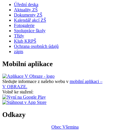
Úřední deska
Aktuality ZŠ
Dokumenty ZŠ
Kalendář akcí ZŠ
Fotogalerie
Spolupráce školy
Třídy
Klub KRPŠ
Ochrana osobních údajů
zápis
Mobilní aplikace
Sledujte informace z našeho webu v
mobilní aplikaci –
V OBRAZE.
Volně ke stažení:
Odkazy
Obec Všemina