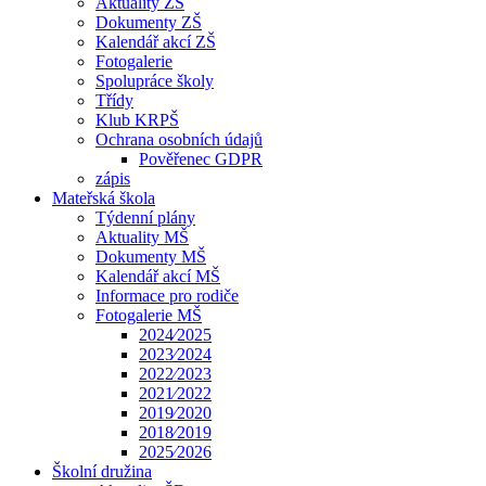
Aktuality ZŠ
Dokumenty ZŠ
Kalendář akcí ZŠ
Fotogalerie
Spolupráce školy
Třídy
Klub KRPŠ
Ochrana osobních údajů
Pověřenec GDPR
zápis
Mateřská škola
Týdenní plány
Aktuality MŠ
Dokumenty MŠ
Kalendář akcí MŠ
Informace pro rodiče
Fotogalerie MŠ
2024⁄2025
2023⁄2024
2022⁄2023
2021⁄2022
2019⁄2020
2018⁄2019
2025⁄2026
Školní družina