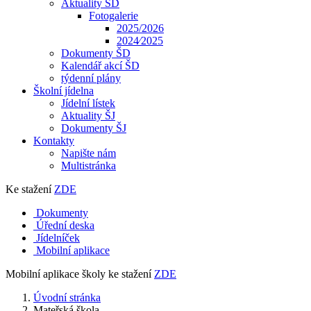
Aktuality ŠD
Fotogalerie
2025/2026
2024⁄2025
Dokumenty ŠD
Kalendář akcí ŠD
týdenní plány
Školní jídelna
Jídelní lístek
Aktuality ŠJ
Dokumenty ŠJ
Kontakty
Napište nám
Multistránka
Ke stažení
ZDE
Dokumenty
Úřední deska
Jídelníček
Mobilní aplikace
Mobilní aplikace školy ke stažení
ZDE
Úvodní stránka
Mateřská škola