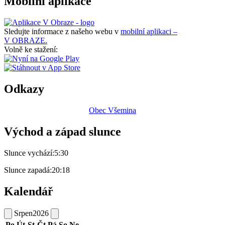
Mobilní aplikace
Sledujte informace z našeho webu v
mobilní aplikaci –
V OBRAZE.
Volně ke stažení:
Odkazy
Obec Všemina
Východ a západ slunce
Slunce vychází:
5:30
Slunce zapadá:
20:18
Kalendář
Srpen
2026
Po
Út
St
Čt
Pá
So
Ne