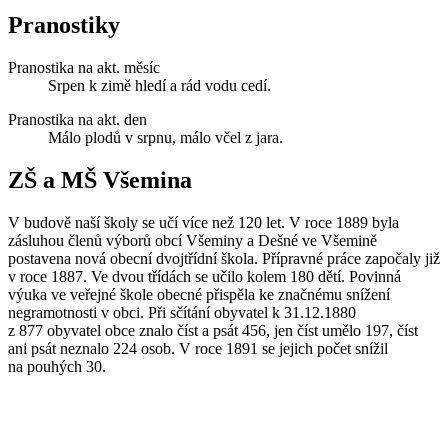
Pranostiky
Pranostika na akt. měsíc
Srpen k zimě hledí a rád vodu cedí.
Pranostika na akt. den
Málo plodů v srpnu, málo včel z jara.
ZŠ a MŠ Všemina
V budově naší školy se učí více než 120 let. V roce 1889 byla
zásluhou členů výborů obcí Všeminy a Dešné ve Všemině
postavena nová obecní dvojtřídní škola. Přípravné práce započaly již
v roce 1887. Ve dvou třídách se učilo kolem 180 dětí. Povinná
výuka ve veřejné škole obecné přispěla ke značnému snížení
negramotnosti v obci. Při sčítání obyvatel k 31.12.1880
z 877 obyvatel obce znalo číst a psát 456, jen číst umělo 197, číst
ani psát neznalo 224 osob. V roce 1891 se jejich počet snížil
na pouhých 30.