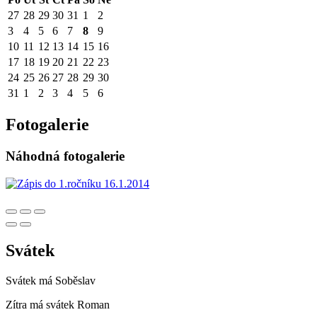
27
28
29
30
31
1
2
3
4
5
6
7
8
9
10
11
12
13
14
15
16
17
18
19
20
21
22
23
24
25
26
27
28
29
30
31
1
2
3
4
5
6
Fotogalerie
Náhodná fotogalerie
Svátek
Svátek má
Soběslav
Zítra má svátek
Roman