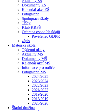
Aktuality ZŠ
Dokumenty ZŠ
Kalendář akcí ZŠ
Fotogalerie
Spolupráce školy
Třídy
Klub KRPŠ
Ochrana osobních údajů
Pověřenec GDPR
zápis
Mateřská škola
Týdenní plány
Aktuality MŠ
Dokumenty MŠ
Kalendář akcí MŠ
Informace pro rodiče
Fotogalerie MŠ
2024⁄2025
2023⁄2024
2022⁄2023
2021⁄2022
2019⁄2020
2018⁄2019
2025⁄2026
Školní družina