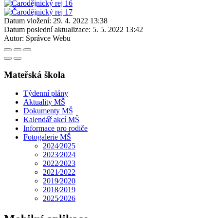
Datum vložení:
29. 4. 2022 13:38
Datum poslední aktualizace:
5. 5. 2022 13:42
Autor:
Správce Webu
Mateřská škola
Týdenní plány
Aktuality MŠ
Dokumenty MŠ
Kalendář akcí MŠ
Informace pro rodiče
Fotogalerie MŠ
2024⁄2025
2023⁄2024
2022⁄2023
2021⁄2022
2019⁄2020
2018⁄2019
2025⁄2026