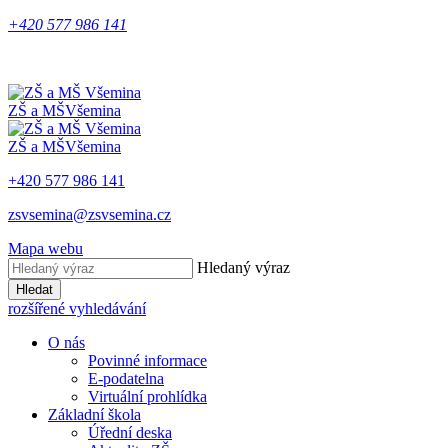
+420 577 986 141
ZŠ a MŠ
Všemina
ZŠ a MŠ
Všemina
+420 577 986 141
zsvsemina@zsvsemina.cz
Mapa webu
Hledaný výraz
Hledat
rozšířené vyhledávání
O nás
Povinné informace
E-podatelna
Virtuální prohlídka
Základní škola
Úřední deska