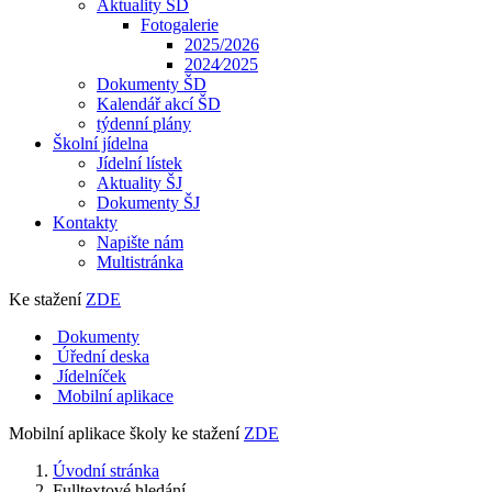
Aktuality ŠD
Fotogalerie
2025/2026
2024⁄2025
Dokumenty ŠD
Kalendář akcí ŠD
týdenní plány
Školní jídelna
Jídelní lístek
Aktuality ŠJ
Dokumenty ŠJ
Kontakty
Napište nám
Multistránka
Ke stažení
ZDE
Dokumenty
Úřední deska
Jídelníček
Mobilní aplikace
Mobilní aplikace školy ke stažení
ZDE
Úvodní stránka
Fulltextové hledání