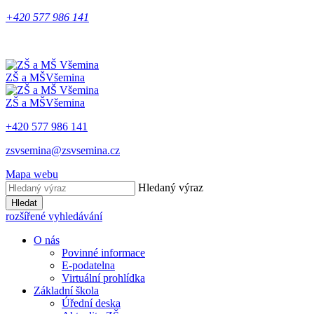
+420 577 986 141
ZŠ a MŠ
Všemina
ZŠ a MŠ
Všemina
+420 577 986 141
zsvsemina@zsvsemina.cz
Mapa webu
Hledaný výraz
Hledat
rozšířené vyhledávání
O nás
Povinné informace
E-podatelna
Virtuální prohlídka
Základní škola
Úřední deska