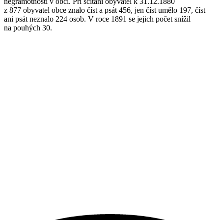
negramotnosti v obci. Při sčítání obyvatel k 31.12.1880
z 877 obyvatel obce znalo číst a psát 456, jen číst umělo 197, číst
ani psát neznalo 224 osob. V roce 1891 se jejich počet snížil
na pouhých 30.