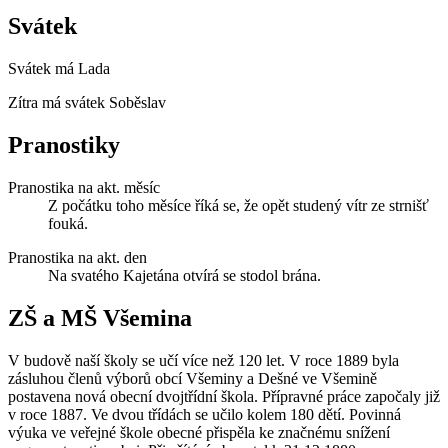
Svátek
Svátek má
Lada
Zítra má svátek
Soběslav
Pranostiky
Pranostika na akt. měsíc
Z počátku toho měsíce říká se, že opět studený vítr ze strnišť
fouká.
Pranostika na akt. den
Na svatého Kajetána otvírá se stodol brána.
ZŠ a MŠ Všemina
V budově naší školy se učí více než 120 let. V roce 1889 byla
zásluhou členů výborů obcí Všeminy a Dešné ve Všemině
postavena nová obecní dvojtřídní škola. Přípravné práce započaly již
v roce 1887. Ve dvou třídách se učilo kolem 180 dětí. Povinná
výuka ve veřejné škole obecné přispěla ke značnému snížení