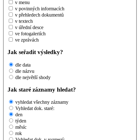
v menu
v povinných informacích
v přehledech dokumentů
v textech
v úřední desce
ve fotogaleriích
ve zprávách
Jak seřadit výsledky?
dle data
dle názvu
dle největší shody
Jak staré záznamy hledat?
vyhledat všechny záznamy
Vyhledat dok. staré:
den
týden
měsíc
rok
Vyhledat dok. v rozmezí: