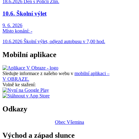
18.6.2026 Den s Policií Zlín.
10.6. Školní výlet
9. 6. 2026
Místo konání:
-
10.6.2026 Školní výlet, odjezd autobusu v 7,00 hod.
Mobilní aplikace
Sledujte informace z našeho webu v
mobilní aplikaci –
V OBRAZE.
Volně ke stažení:
Odkazy
Obec Všemina
Východ a západ slunce