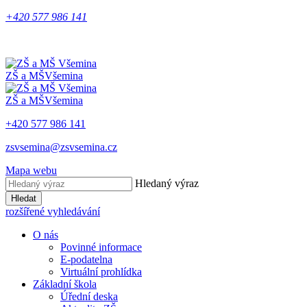
+420 577 986 141
ZŠ a MŠ
Všemina
ZŠ a MŠ
Všemina
+420 577 986 141
zsvsemina@zsvsemina.cz
Mapa webu
Hledaný výraz
Hledat
rozšířené vyhledávání
O nás
Povinné informace
E-podatelna
Virtuální prohlídka
Základní škola
Úřední deska