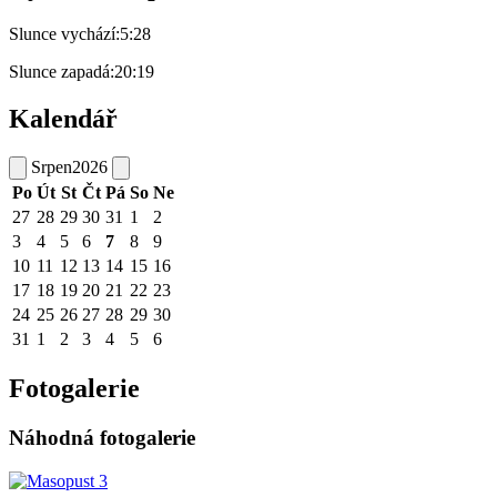
Slunce vychází:
5:28
Slunce zapadá:
20:19
Kalendář
Srpen
2026
Po
Út
St
Čt
Pá
So
Ne
27
28
29
30
31
1
2
3
4
5
6
7
8
9
10
11
12
13
14
15
16
17
18
19
20
21
22
23
24
25
26
27
28
29
30
31
1
2
3
4
5
6
Fotogalerie
Náhodná fotogalerie