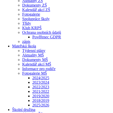
Aktuality ZŠ
Dokumenty ZŠ
Kalendář akcí ZŠ
Fotogalerie
Spolupráce školy
Třídy
Klub KRPŠ
Ochrana osobních údajů
Pověřenec GDPR
zápis
Mateřská škola
Týdenní plány
Aktuality MŠ
Dokumenty MŠ
Kalendář akcí MŠ
Informace pro rodiče
Fotogalerie MŠ
2024⁄2025
2023⁄2024
2022⁄2023
2021⁄2022
2019⁄2020
2018⁄2019
2025⁄2026
Školní družina