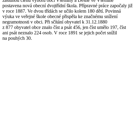
zásluhou členů výborů obcí Všeminy a Dešné ve Všemině
postavena nová obecní dvojtřídní škola. Přípravné práce započaly již
v roce 1887. Ve dvou třídách se učilo kolem 180 dětí. Povinná
výuka ve veřejné škole obecné přispěla ke značnému snížení
negramotnosti v obci. Při sčítání obyvatel k 31.12.1880
z 877 obyvatel obce znalo číst a psát 456, jen číst umělo 197, číst
ani psát neznalo 224 osob. V roce 1891 se jejich počet snížil
na pouhých 30.