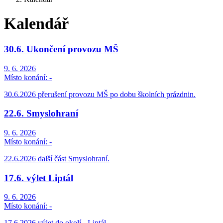
Kalendář
30.6. Ukončení provozu MŠ
9. 6. 2026
Místo konání:
-
30.6.2026 přerušení provozu MŠ po dobu školních prázdnin.
22.6. Smyslohraní
9. 6. 2026
Místo konání:
-
22.6.2026 další část Smyslohraní.
17.6. výlet Liptál
9. 6. 2026
Místo konání:
-
17.6.2026 výlet do okolí - Liptál.