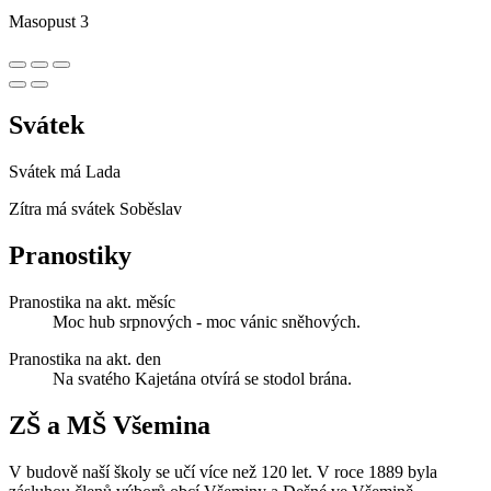
Masopust 3
Svátek
Svátek má
Lada
Zítra má svátek
Soběslav
Pranostiky
Pranostika na akt. měsíc
Moc hub srpnových - moc vánic sněhových.
Pranostika na akt. den
Na svatého Kajetána otvírá se stodol brána.
ZŠ a MŠ Všemina
V budově naší školy se učí více než 120 let. V roce 1889 byla