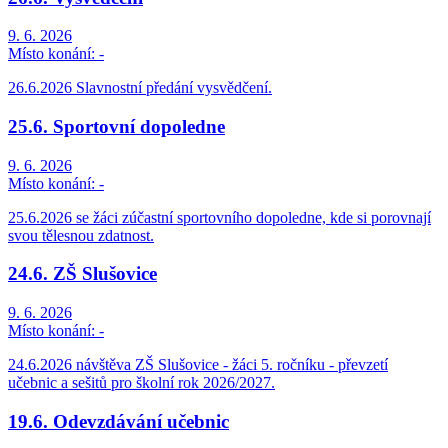
9. 6. 2026
Místo konání:
-
26.6.2026 Slavnostní předání vysvědčení.
25.6. Sportovní dopoledne
9. 6. 2026
Místo konání:
-
25.6.2026 se žáci zúčastní sportovního dopoledne, kde si porovnají
svou tělesnou zdatnost.
24.6. ZŠ Slušovice
9. 6. 2026
Místo konání:
-
24.6.2026 návštěva ZŠ Slušovice - žáci 5. ročníku - převzetí
učebnic a sešitů pro školní rok 2026/2027.
19.6. Odevzdávání učebnic