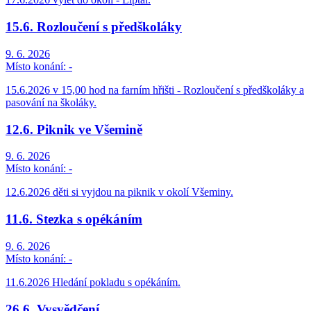
15.6. Rozloučení s předškoláky
9. 6. 2026
Místo konání:
-
15.6.2026 v 15,00 hod na farním hřišti - Rozloučení s předškoláky a
pasování na školáky.
12.6. Piknik ve Všemině
9. 6. 2026
Místo konání:
-
12.6.2026 děti si vyjdou na piknik v okolí Všeminy.
11.6. Stezka s opékáním
9. 6. 2026
Místo konání:
-
11.6.2026 Hledání pokladu s opékáním.
26.6. Vysvědčení