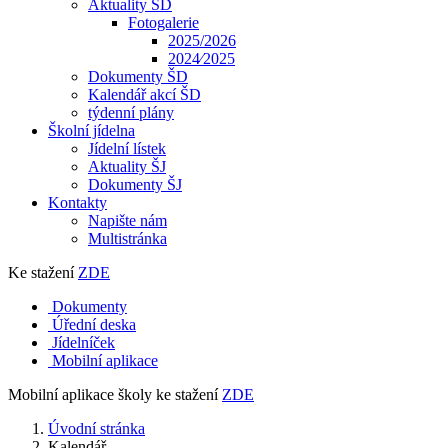
Aktuality ŠD
Fotogalerie
2025/2026
2024⁄2025
Dokumenty ŠD
Kalendář akcí ŠD
týdenní plány
Školní jídelna
Jídelní lístek
Aktuality ŠJ
Dokumenty ŠJ
Kontakty
Napište nám
Multistránka
Ke stažení
ZDE
Dokumenty
Úřední deska
Jídelníček
Mobilní aplikace
Mobilní aplikace školy ke stažení
ZDE
Úvodní stránka
Kalendář