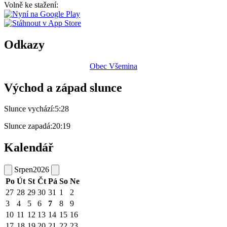
Volně ke stažení:
Odkazy
Obec Všemina
Východ a západ slunce
Slunce vychází:
5:28
Slunce zapadá:
20:19
Kalendář
Srpen
2026
Po
Út
St
Čt
Pá
So
Ne
27
28
29
30
31
1
2
3
4
5
6
7
8
9
10
11
12
13
14
15
16
17
18
19
20
21
22
23