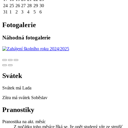
24
25
26
27
28
29
30
31
1
2
3
4
5
6
Fotogalerie
Náhodná fotogalerie
Svátek
Svátek má
Lada
Zítra má svátek
Soběslav
Pranostiky
Pranostika na akt. měsíc
Z počátku toho měsíce říká se, že opět studený vítr ze strnišť