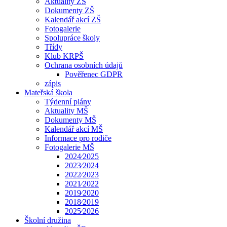
Aktuality ZŠ
Dokumenty ZŠ
Kalendář akcí ZŠ
Fotogalerie
Spolupráce školy
Třídy
Klub KRPŠ
Ochrana osobních údajů
Pověřenec GDPR
zápis
Mateřská škola
Týdenní plány
Aktuality MŠ
Dokumenty MŠ
Kalendář akcí MŠ
Informace pro rodiče
Fotogalerie MŠ
2024⁄2025
2023⁄2024
2022⁄2023
2021⁄2022
2019⁄2020
2018⁄2019
2025⁄2026
Školní družina