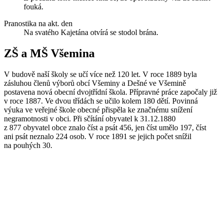
fouká.
Pranostika na akt. den
Na svatého Kajetána otvírá se stodol brána.
ZŠ a MŠ Všemina
V budově naší školy se učí více než 120 let. V roce 1889 byla
zásluhou členů výborů obcí Všeminy a Dešné ve Všemině
postavena nová obecní dvojtřídní škola. Přípravné práce započaly již
v roce 1887. Ve dvou třídách se učilo kolem 180 dětí. Povinná
výuka ve veřejné škole obecné přispěla ke značnému snížení
negramotnosti v obci. Při sčítání obyvatel k 31.12.1880
z 877 obyvatel obce znalo číst a psát 456, jen číst umělo 197, číst
ani psát neznalo 224 osob. V roce 1891 se jejich počet snížil
na pouhých 30.