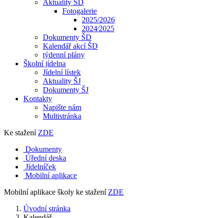
Aktuality ŠD
Fotogalerie
2025/2026
2024⁄2025
Dokumenty ŠD
Kalendář akcí ŠD
týdenní plány
Školní jídelna
Jídelní lístek
Aktuality ŠJ
Dokumenty ŠJ
Kontakty
Napište nám
Multistránka
Ke stažení
ZDE
Dokumenty
Úřední deska
Jídelníček
Mobilní aplikace
Mobilní aplikace školy ke stažení
ZDE
Úvodní stránka
Kalendář