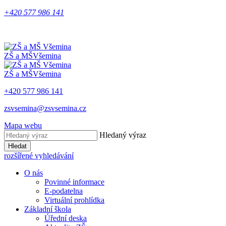
+420 577 986 141
ZŠ a MŠ
Všemina
ZŠ a MŠ
Všemina
+420 577 986 141
zsvsemina@zsvsemina.cz
Mapa webu
Hledaný výraz
Hledat
rozšířené vyhledávání
O nás
Povinné informace
E-podatelna
Virtuální prohlídka
Základní škola
Úřední deska